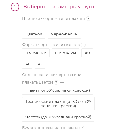
Выберите параметры услуги
1
Цветность чертежа или плаката
?
—
Цветной
Черно-белый
Формат чертежа или плаката
—
?
п.м. 610 мм
п.м. 914 мм
A0
A1
A2
Степень заливки чертежа или
плаката цветом
—
?
Плакат (от 50% заливки краской)
Технический плакат (от 30 до 50%
заливки краской)
Чертеж (до 30% заливки краской)
Бумага чертежа или плаката
—
?