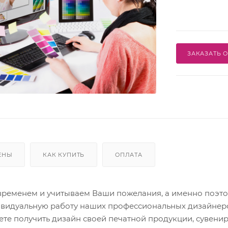
ЗАКАЗАТЬ 
ЕНЫ
КАК КУПИТЬ
ОПЛАТА
Трио
Моно
 временем и учитываем Ваши пожелания, а именно поэт
ard
Перекидные
видуальную работу наших профессиональных дизайнеро
ta
Домик
ете получить дизайн своей печатной продукции, сувени
Карманные