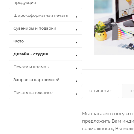
продукция
Широкоформатная печать
Сувениры и подарки
Фото
Дизайн - студия
Печати и штампы
Заправка картриджей
ОПИСАНИЕ
Ц
Печать на текстиле
Brother
Canon
Epson
Мы шагаем в ногу со
Hewlett Pack
предложить Вам инди
Konica Minol
возможность, Вы мож
Kyocera