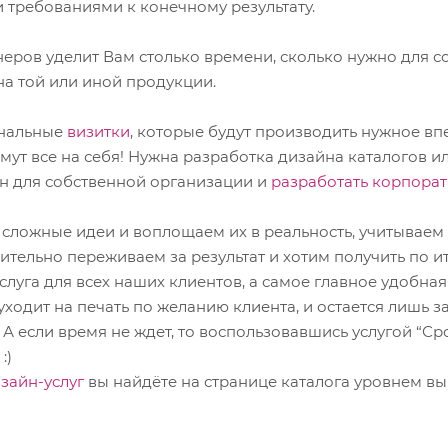
и требованиями к конечному результату.
Производственные
еров уделит Вам столько времени, сколько нужно для с
на той или иной продукции.
инальные
визитки
, которые будут производить нужное вп
ут все на себя! Нужна разработка дизайна каталогов и
н для собственной организации и
разработать корпорат
сложные идеи и воплощаем их в реальность, учитываем в
вительно переживаем за результат и хотим получить по 
услуга для всех наших клиентов, а самое главное удобна
уходит на печать по желанию клиента, и остается лишь 
А если время не ждет, то воспользовавшись услугой “Ср
:)
зайн-услуг
вы найдёте на странице каталога уровнем вы