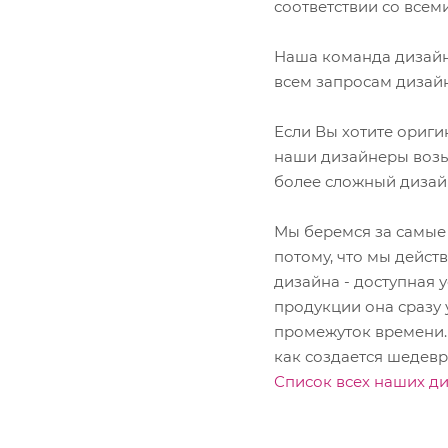
соответствии со всем
Lexmark
OKI
Наша команда дизайн
Panasonic
всем запросам дизай
Pantum
Ricoh
Samsung
Если Вы хотите ориг
Sharp
наши дизайнеры возьм
Xerox
более сложный дизай
Мы беремся за самые 
потому, что мы дейст
дизайна - доступная 
продукции она сразу 
промежуток времени. 
как создается шедевр 
Список всех наших ди