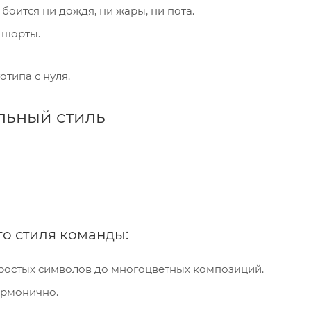
оится ни дождя, ни жары, ни пота.
 шорты.
отипа с нуля.
льный стиль
го стиля команды:
простых символов до многоцветных композиций.
армонично.