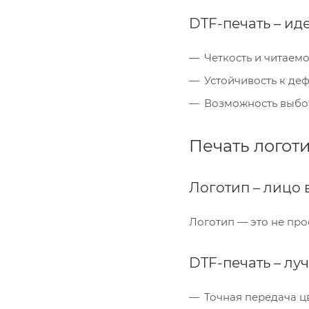
DTF-печать – и
Четкость и читаем
Устойчивость к де
Возможность выбор
Печать логот
Логотип – лицо
Логотип — это не про
DTF-печать – лу
Точная передача ц