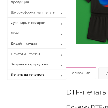
продукция
Широкоформатная печать
Сувениры и подарки
Фото
Дизайн - студия
Печати и штампы
Заправка картриджей
ОПИСАНИЕ
Ц
Печать на текстиле
Brother
Canon
DTF-печать
Epson
Hewlett Pack
Konica Minol
Почему DTF-п
Kyocera