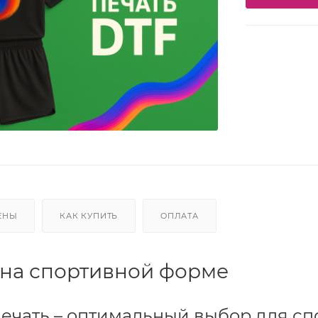
ЕНЫ
КАК КУПИТЬ
ОПЛАТА
Трио
 на спортивной форме
Моно
ard
Перекидные
ta
Домик
ечать – оптимальный выбор для с
Карманные