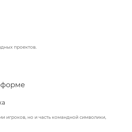
ндных проектов.
й форме
ха
и игроков, но и часть командной символики,