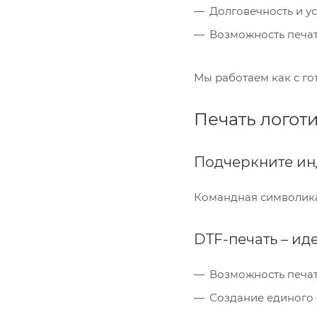
Долговечность и у
Возможность печати
Мы работаем как с го
Печать логот
Подчеркните ин
Командная символика
DTF-печать – ид
Возможность печат
Создание единого 