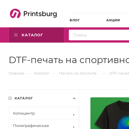
БЛОГ
АКЦИИ
КАТАЛОГ
DTF-печать на спортивн
—
—
—
Главная
Каталог
Печать на текстиле
DTF-печат
КАТАЛОГ
Копицентр
Полиграфическая