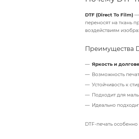
Lexmark
OKI
DTF (Direct To Film)
— 
Panasonic
переносят на ткань п
Pantum
воздействиям изобра
Ricoh
Samsung
Sharp
Преимущества D
Xerox
Яркость и долгов
Возможность печат
Устойчивость к сти
Подходит для малы
Идеально подходит
DTF-печать особенно 