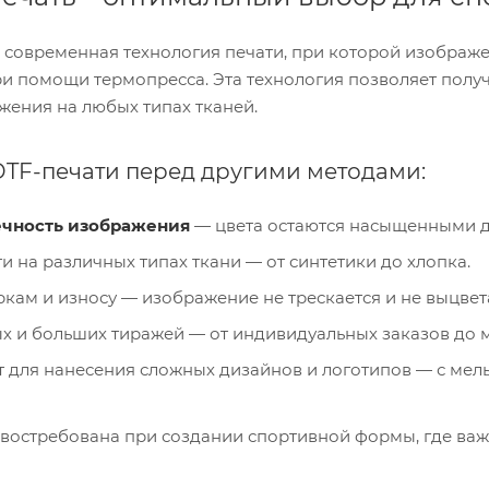
Производственные
современная технология печати, при которой изображен
ри помощи термопресса. Эта технология позволяет полу
жения на любых типах тканей.
TF-печати перед другими методами:
ечность изображения
— цвета остаются насыщенными д
и на различных типах ткани — от синтетики до хлопка.
ркам и износу — изображение не трескается и не выцвета
х и больших тиражей — от индивидуальных заказов до 
 для нанесения сложных дизайнов и логотипов — с мел
востребована при создании спортивной формы, где важн