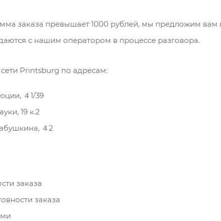
умма заказа превышает 1000 рублей, мы предложим вам 
ждаются с нашим оператором в процессе разговора.
сети Printsburg по адресам:
юции, ４1/39
уки, 19 к.2
 Бабушкина, ４2
ости заказа
товности заказа
ями