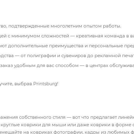
ство, подтвержденные многолетним опытом работы.
идей с минимумом сложностей — креативная команда в 
ают дополнительные преимущества и персональные пре
дства — от полиграфии и сувениров до рекламной печат
заказ удобным для вас способом — в центрах обслужива
чите, выбрав Printsburg!
ения собственного стиля — вот что предлагает линейк
е, круглые коврики для мыши или даже коврики в форме
змещайте на ковриках фотографии, кадры из любимых ф