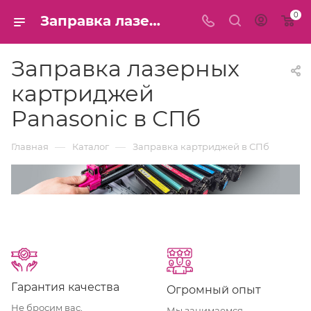
0
Заправка лазерных картриджей Panasonic в СПб
Заправка лазерных
картриджей
Panasonic в СПб
—
—
Главная
Каталог
Заправка картриджей в СПб
Гарантия качества
Oгромный опыт
Не бросим вас,
Мы занимаемся