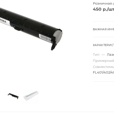
Розничная 
450
р.
/ш
ВАЖНАЯ ИНФ
ХАРАКТЕРИС
Тип
—
Лаз
Примерный
Совместим
FL401/402/40
Трио
Моно
ard
Перекидные
ta
Домик
Карманные