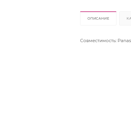
Lexmark
OKI
Panasonic
ОПИСАНИЕ
К
Pantum
Ricoh
Samsung
Совместимость: Panaso
Sharp
Xerox