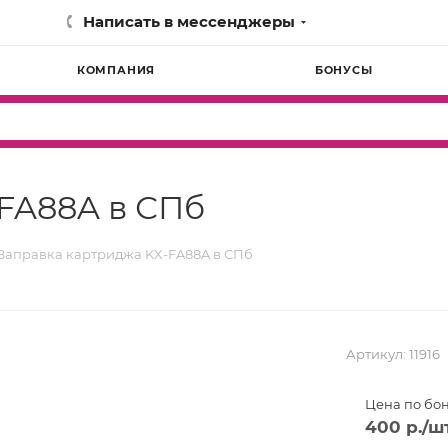
Написать в мессенджеры
КОМПАНИЯ
БОНУСЫ
FA88A в СПб
Заправка картриджа KX-FA88A в СПб
Артикул:
11916
Цена по бо
400
р.
/ш