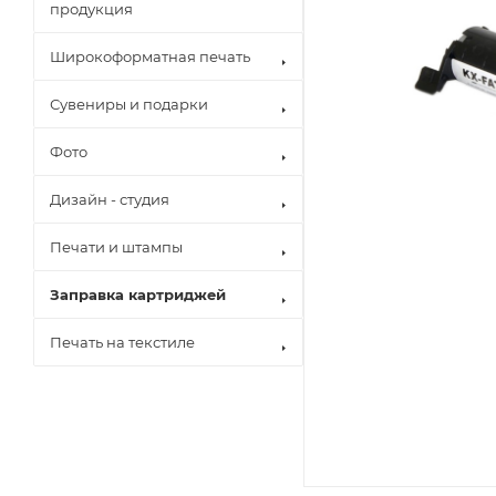
продукция
Широкоформатная печать
Сувениры и подарки
Фото
Дизайн - студия
Печати и штампы
Заправка картриджей
Печать на текстиле
Brother
Canon
Epson
Hewlett Pack
Konica Minol
Kyocera