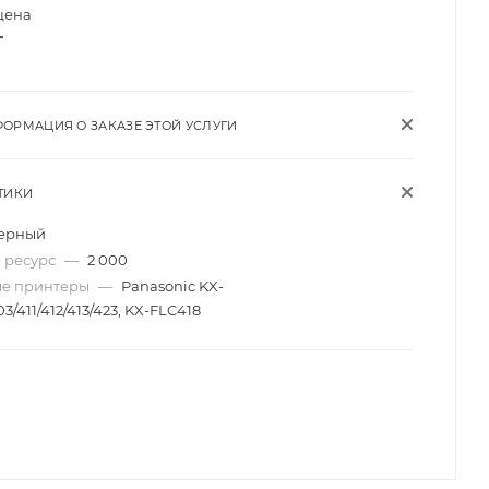
цена
т
ОРМАЦИЯ О ЗАКАЗЕ ЭТОЙ УСЛУГИ
ТИКИ
ерный
 ресурс
—
2 000
ые принтеры
—
Panasonic KX-
3/411/412/413/423, KX-FLC418