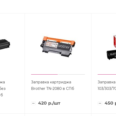
джа
Заправка картриджа
Заправка
без
Brother TN-2080 в СПб
103/303/7
Пб
420
р.
/шт
450