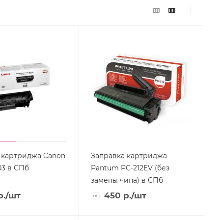
 картриджа Canon
Заправка картриджа
03 в СПб
Pantum PC-212EV (без
замены чипа) в СПб
р.
/шт
450
р.
/шт