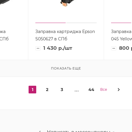
джа
Заправка картриджа Epson
Заправка
 СПб
S050627 в СПб
045 Yello
1 430
р.
/шт
800
ПОКАЗАТЬ ЕЩЕ
1
2
3
44
Все