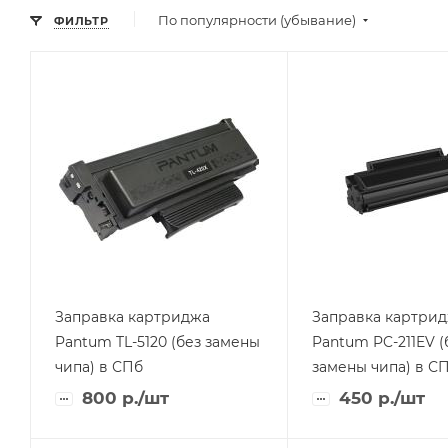
По популярности (убывание)
ФИЛЬТР
Заправка картриджа
Заправка картри
Pantum TL-5120 (без замены
Pantum PC-211EV (
чипа) в СПб
замены чипа) в С
800
р.
/шт
450
р.
/шт