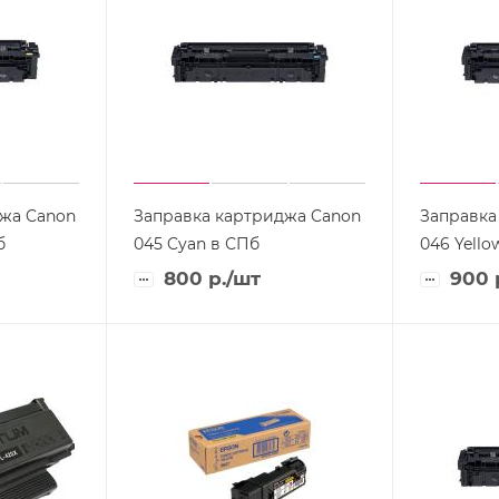
жа Canon
Заправка картриджа Canon
Заправка
б
045 Cyan в СПб
046 Yello
800
р.
/шт
900