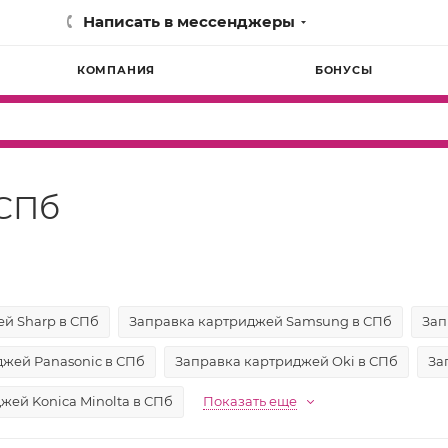
Написать в мессенджеры
КОМПАНИЯ
БОНУСЫ
 СПб
й Sharp в СПб
Заправка картриджей Samsung в СПб
Зап
жей Panasonic в СПб
Заправка картриджей Oki в СПб
За
жей Konica Minolta в СПб
Показать еще