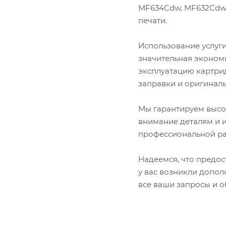
MF634Cdw, MF632Cdw, 
печати.
Использование услуги
значительная экономи
эксплуатацию картрид
заправки и оригиналь
Мы гарантируем высо
внимание деталям и 
профессиональной ра
Надеемся, что предос
у вас возникли допол
все ваши запросы и о