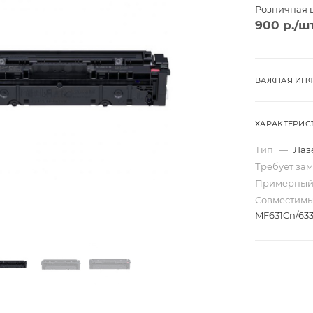
Розничная 
900
р.
/ш
ВАЖНАЯ ИНФ
ХАРАКТЕРИС
Тип
—
Лаз
Требует за
Примерный
Совместим
MF631Cn/63
Трио
Моно
ard
Перекидные
ta
Домик
Карманные