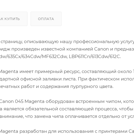
Производственные
АК КУПИТЬ
ОПЛАТА
 страницу, описывающую нашу профессиональную услугу
идж произведен известной компанией Canon и предназна
dw/635Cx/634Cdw/MF632Cdw, LBP611Cn/613Cdw/612C.
agenta имеет примерный ресурс, составляющий около 1 
ндартной офисной заливки листа. При фактическом испо
печатных работ и содержания пурпурного цвета.
Canon 045 Magenta оборудован встроенным чипом, кот
а является обязательной составляющей процесса, чтобы
внимание, что замена чипа оплачивается отдельно от ус
agenta разработан для использования с принтерами Can