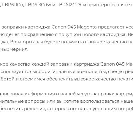
LBP611Cn, LBP613Cdw и LBP612C. Эти принтеры славятс
 заправки картриджа Canon 045 Magenta предлагает не
я денег по сравнению с покупкой нового картриджа. В
жа. Во-вторых, вы будете получать отличное качество
ных чернил.
кое качество каждой заправки картриджа Canon 045 Ma
использует только оригинальные компоненты, следуя р
ботой и стремимся обеспечить высокое качество печати
тавленная информация о нашей услуге заправки картрид
нительные вопросы или вы хотите воспользоваться нашей
беспечить решение, которое соответствует вашим потреб