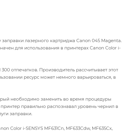
 заправки лазерного картриджа Canon 045 Magenta.
чен для использования в принтерах Canon Color i-
300 отпечатков. Производитель рассчитывает этот
льзовании ресурс может немного варьироваться, в
орый необходимо заменить во время процедуры
 принтер правильно распознавал уровень чернил в
луги заправки.
on Color i-SENSYS MF631Cn, MF633Cdw, MF635Cx,