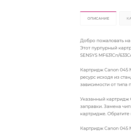
Lexmark
OKI
Panasonic
ОПИСАНИЕ
К
Pantum
Ricoh
Samsung
Добро пожаловать на
Sharp
Этот пурпурный картр
Xerox
SENSYS MF631Cn/633C
Картридж Canon 045 M
ресурс исходя из ста
зависимости от типа 
Указанный картридж 
заправки. Замена чип
картридже. Обратите 
Картридж Canon 045 M