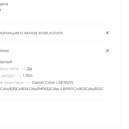
цена
т
ОРМАЦИЯ О ЗАКАЗЕ ЭТОЙ УСЛУГИ
ТИКИ
ерный
мены чипа
—
Да
 ресурс
—
1 300
ые принтеры
—
Canon Color i-SENSYS
3Cdw/635Cx/634Cdw/MF632Cdw, LBP611Cn/613Cdw/612C