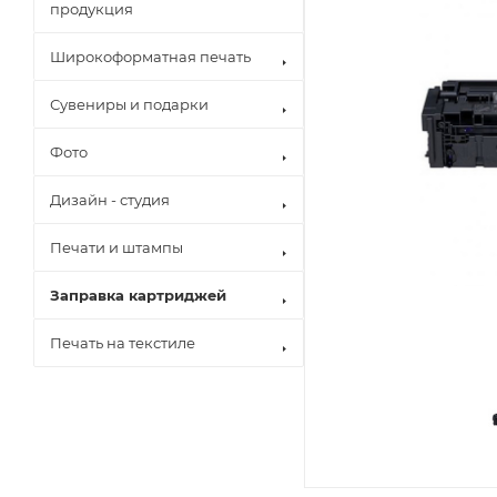
продукция
Широкоформатная печать
Сувениры и подарки
Фото
Дизайн - студия
Печати и штампы
Заправка картриджей
Печать на текстиле
Brother
Canon
Epson
Hewlett Pack
Konica Minol
Kyocera