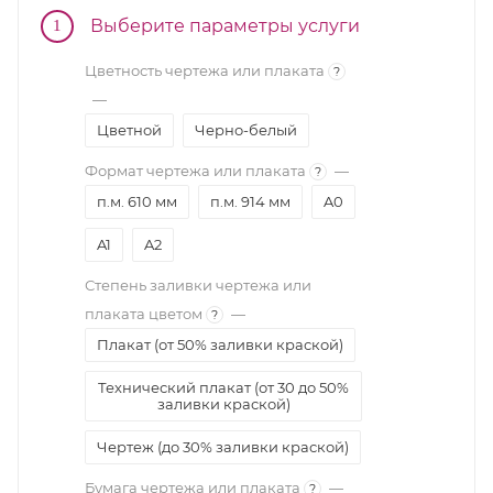
Выберите параметры услуги
1
Цветность чертежа или плаката
?
—
Цветной
Черно-белый
Формат чертежа или плаката
—
?
п.м. 610 мм
п.м. 914 мм
A0
A1
A2
Степень заливки чертежа или
плаката цветом
—
?
Плакат (от 50% заливки краской)
Технический плакат (от 30 до 50%
заливки краской)
Чертеж (до 30% заливки краской)
Бумага чертежа или плаката
—
?