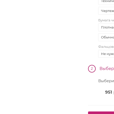
Техниче
Производственные
Чертеж
Бумага ч
Плотна
Обычна
Фальцовк
Не нуж
Выбер
2
Выбери
951