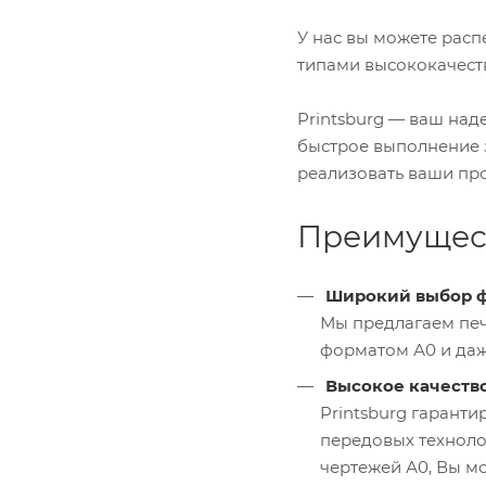
У нас вы можете распе
типами высококачеств
Printsburg — ваш на
быстрое выполнение 
реализовать ваши пр
Преимущест
Широкий выбор 
Мы предлагаем печ
форматом А0 и даж
Высокое качеств
Printsburg гаранти
передовых техноло
чертежей А0, Вы мо