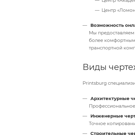
Центр «Академи
Центр «Ломоно
Возможность онла
Мы предоставляем 
более комфортным 
транспортной комп
Виды черте
Printsburg специализ
Архитектурные ч
Профессиональное 
Инженерные чер
Точное копировани
Строительные че