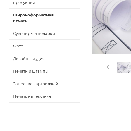
продукция
Широкоформатная
печать
Сувениры и подарки
Фото
Дизайн - студия
Печати и штампы
Заправка картриджей
Печать на текстиле
Brother
Canon
Epson
Hewlett Pack
Konica Minol