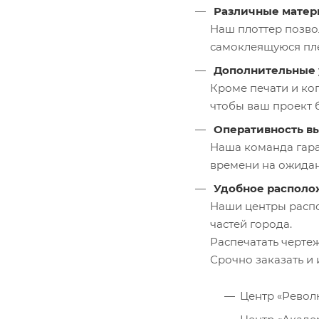
Различные мате
Наш плоттер позво
самоклеящуюся пле
Дополнительные 
Кроме печати и ко
чтобы ваш проект 
Оперативность в
Наша команда гара
времени на ожидани
Удобное располо
Наши центры распо
частей города.
Распечатать черте
Срочно заказать и 
Центр «Револю