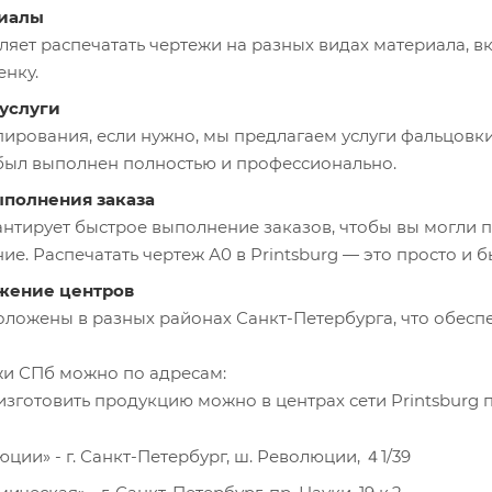
риалы
ляет распечатать чертежи на разных видах материала, в
нку.
услуги
пирования, если нужно, мы предлагаем услуги фальцовк
был выполнен полностью и профессионально.
ыполнения заказа
нтирует быстрое выполнение заказов, чтобы вы могли по
е. Распечатать чертеж А0 в Printsburg — это просто и б
жение центров
ложены в разных районах Санкт-Петербурга, что обеспе
жи СПб можно по адресам:
изготовить продукцию можно в центрах сети Printsburg 
ции» - г. Санкт-Петербург, ш. Революции, ４1/39