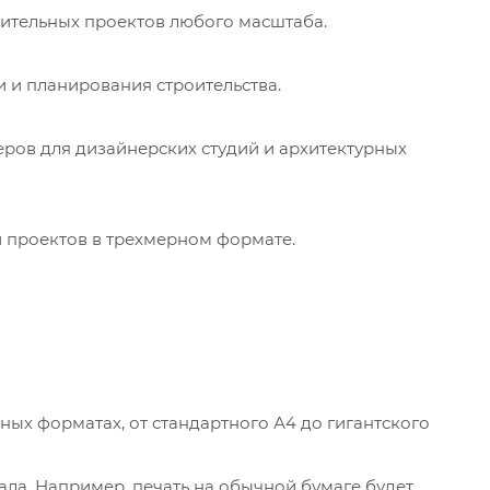
оительных проектов любого масштаба.
и и планирования строительства.
ров для дизайнерских студий и архитектурных
 проектов в трехмерном формате.
ых форматах, от стандартного А4 до гигантского
ла. Например, печать на обычной бумаге будет