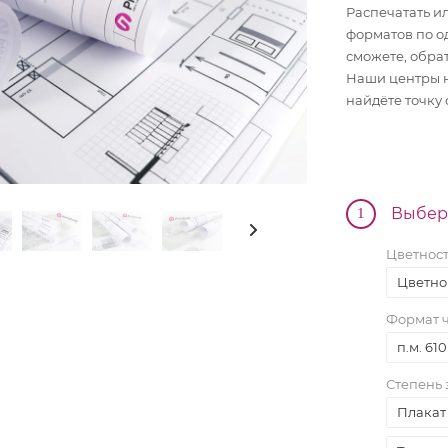
Распечатать и
форматов по о
сможете, обра
Наши центры н
найдёте точку
Выбер
1
Цветност
Цветно
Формат ч
п.м. 61
Трио
Моно
Степень 
Перекидные
Плакат 
ard
Домик
ta
Карманные