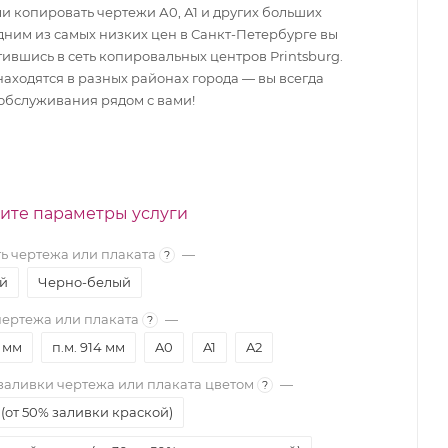
ли копировать чертежи А0, А1 и других больших
дним из самых низких цен в Санкт-Петербурге вы
тившись в сеть копировальных центров Printsburg.
аходятся в разных районах города — вы всегда
 обслуживания рядом с вами!
ите параметры услуги
ь чертежа или плаката
—
?
й
Черно-белый
ертежа или плаката
—
?
0 мм
п.м. 914 мм
A0
A1
A2
заливки чертежа или плаката цветом
—
?
(от 50% заливки краской)