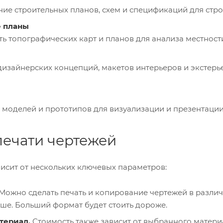
ние строительных планов, схем и спецификаций для стр
 планы
ь топографических карт и планов для анализа местност
изайнерских концепций, макетов интерьеров и экстерье
 моделей и прототипов для визуализации и презентации
печати чертежей
исит от нескольких ключевых параметров:
Можно сделать печать и копирование чертежей в различн
ше. Больший формат будет стоить дороже.
териал.
Стоимость также зависит от выбранного материа