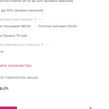
ский плакат (от 30 до 50% заливки краской)
 (до 30% заливки краской)
ертежа или плаката
—
?
я глянцевая 180г/м
Плотная матовая 120г/м
я бумага 75 гр/м
а чертежа или плаката
—
?
на
ите количество
те параметры выше
р.
/л.