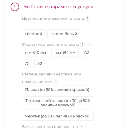
Выберите параметры услуги
1
Цветность чертежа или плаката
?
—
Цветной
Черно-белый
Формат чертежа или плаката
—
?
п.м. 610 мм
п.м. 914 мм
A0
A1
A2
Степень заливки чертежа или
плаката цветом
—
?
Плакат (от 50% заливки краской)
Технический плакат (от 30 до 50%
заливки краской)
Чертеж (до 30% заливки краской)
Бумага чертежа или плаката
—
?