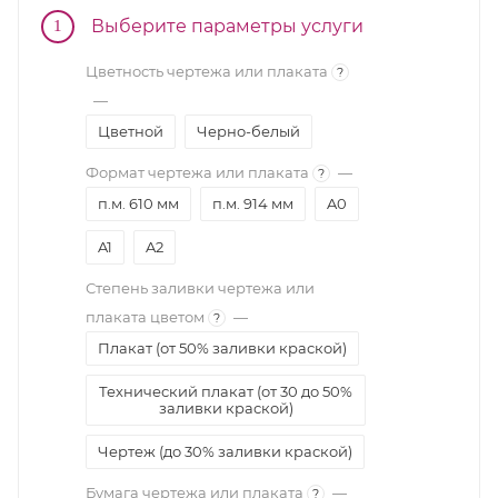
Выберите параметры услуги
1
Цветность чертежа или плаката
?
—
Цветной
Черно-белый
Формат чертежа или плаката
—
?
п.м. 610 мм
п.м. 914 мм
A0
A1
A2
Степень заливки чертежа или
плаката цветом
—
?
Плакат (от 50% заливки краской)
Технический плакат (от 30 до 50%
заливки краской)
Чертеж (до 30% заливки краской)
Бумага чертежа или плаката
—
?