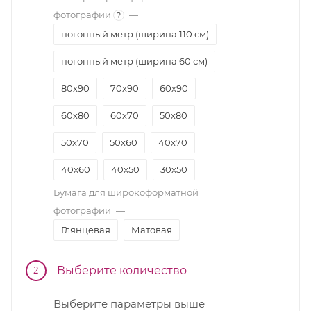
фотографии
—
?
погонный метр (ширина 110 см)
погонный метр (ширина 60 см)
80х90
70х90
60х90
60х80
60х70
50х80
50х70
50х60
40х70
40x60
40x50
30x50
Бумага для широкоформатной
30x45
30х40
фотографии
—
Глянцевая
Матовая
Выберите количество
2
Выберите параметры выше