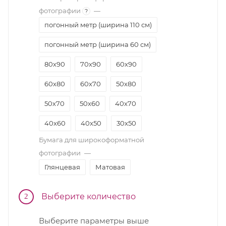
фотографии
—
?
погонный метр (ширина 110 см)
погонный метр (ширина 60 см)
80х90
70х90
60х90
60х80
60х70
50х80
50х70
50х60
40х70
40x60
40x50
30x50
Бумага для широкоформатной
30x45
30х40
фотографии
—
Глянцевая
Матовая
Выберите количество
2
Выберите параметры выше