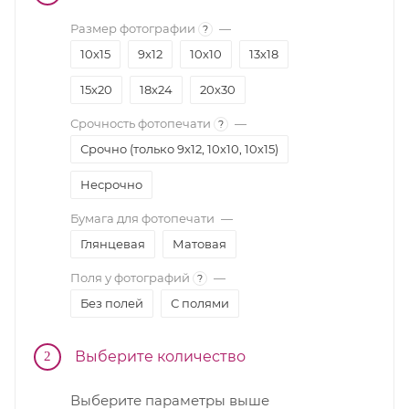
Размер фотографии
—
?
10х15
9х12
10х10
13х18
15х20
18х24
20х30
Срочность фотопечати
—
?
Срочно (только 9х12, 10х10, 10х15)
Несрочно
Бумага для фотопечати
—
Глянцевая
Матовая
Поля у фотографий
—
?
Без полей
С полями
Выберите количество
2
Выберите параметры выше