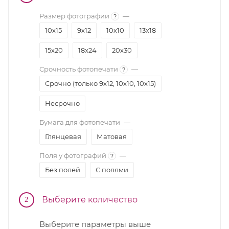
Размер фотографии
—
?
10х15
9х12
10х10
13х18
15х20
18х24
20х30
Срочность фотопечати
—
?
Срочно (только 9х12, 10х10, 10х15)
Несрочно
Бумага для фотопечати
—
Глянцевая
Матовая
Поля у фотографий
—
?
Без полей
С полями
Выберите количество
2
Выберите параметры выше