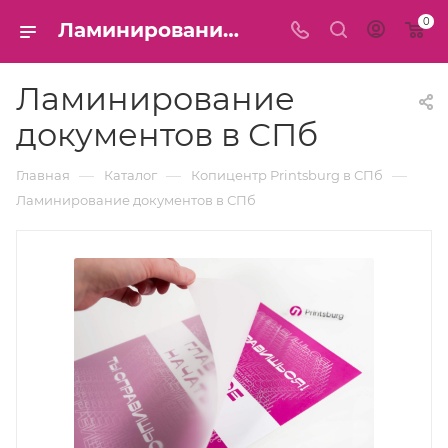
0
Ламинирование А4, А3, А5, А6, А7, глянцевое и матовое в СПб
Ламинирование
документов в СПб
—
—
—
Главная
Каталог
Копицентр Printsburg в СПб
Ламинирование документов в СПб