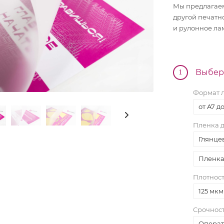
Мы предлагаем
другой печатн
и рулонное ла
Выбер
1
Формат 
от A7 д
Пленка 
Глянце
Пленка 
Трио
Плотнос
Моно
125 мкм
ard
Перекидные
Срочнос
ta
Домик
Карманные
Операт