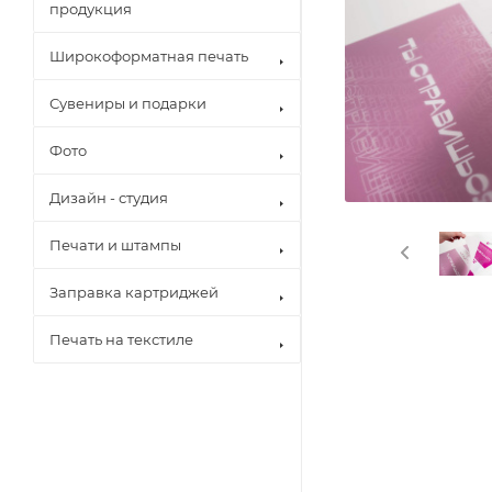
продукция
Широкоформатная печать
Сувениры и подарки
Фото
Дизайн - студия
Печати и штампы
Заправка картриджей
Печать на текстиле
Brother
Canon
Epson
Hewlett Pack
Konica Minol
Kyocera