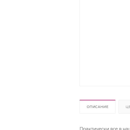
Lexmark
OKI
Panasonic
Pantum
Ricoh
Samsung
Sharp
Xerox
ОПИСАНИЕ
Ц
Практически все в на