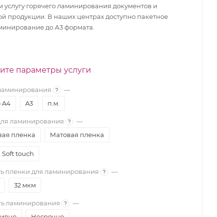
 услугу горячего ламинирования документов и
ой продукции. В наших центрах доступно пакетное
минирование до А3 формата.
ите параметры услуги
ламинирования
—
?
о A4
A3
п.м.
для ламинирования
—
?
вая пленка
Матовая пленка
Soft touch
ть пленки для ламинирования
—
?
32 мкм
ть ламинирования
—
?
ивно
Несрочно