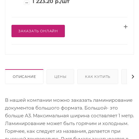
1 223.20
р.
/шт
ЗАКАЗАТЬ ОНЛАЙН
ОПИСАНИЕ
ЦЕНЫ
КАК КУПИТЬ
ОПЛ
В нашей компании можно заказать ламинирование
документов большого формата. Большой- это
больше А3. Максимальная ширина составляет 1 метр.
Ламинирование может быть горячим и холодным.
Горячее, как следует из названия, делается при
высокой температуре. Лист бумаги закатывается в