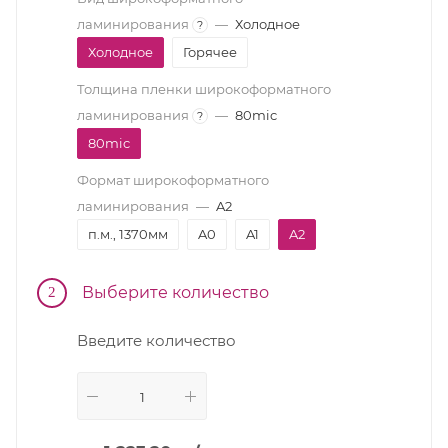
ламинирования
—
Холодное
?
Холодное
Горячее
Толщина пленки широкоформатного
ламинирования
—
80mic
?
80mic
Формат широкоформатного
ламинирования
—
A2
п.м., 1370мм
A0
A1
A2
Выберите количество
2
Введите количество