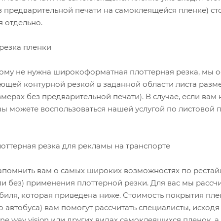
з предварительной печати на самоклеящейся пленке) ст
я отдельно.
резка пленки
кому не нужна широкоформатная плоттерная резка, мы 
ющей контурной резкой в заданной области листа разм
змерах без предварительной печати). В случае, если вам
вы можете воспользоваться нашей услугой по листовой п
ттерная резка для рекламы на транспорте
апомнить вам о самых широких возможностях по рест
или без) применения плоттерной резки. Для вас мы расс
биля, которая приведена ниже. Стоимость покрытия пле
о автобуса) вам помогут рассчитать специалисты, исходя 
One way vision или других видах самоклеящихся пленок, 