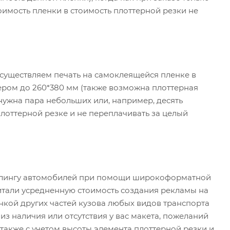
оимость пленки в стоимость плоттерной резки не
осуществляем печать на самоклеящейся пленке в
ером до 260*380 мм (также возможна плоттерная
 нужна пара небольших или, например, десять
лоттерной резке и не переплачивать за целый
айлингу автомобилей при помощи широкоформатной
читали усредненную стоимость создания рекламы на
нкой других частей кузова любых видов транспорта
из наличия или отсутствия у вас макета, пожеланий
а также с учетом высоты элемента плоттерной резки и