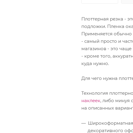
Плоттерная резка - э
подложки. Пленка ока
Применяется обычно в
- самый просто и час
магазинов - это чаще 
- кроме того, аккура
куда нужно.
Для чего нужна плотт
Технология плоттерно
наклеек
, либо минуя
на описанных вариан
Широкоформатная п
декоративного офо