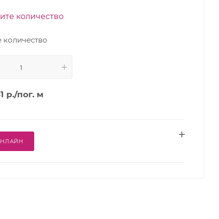
ите количество
 количество
1
р.
/пог. м
ОНЛАЙН