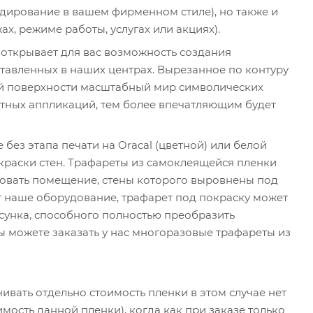
дирование в вашем фирменном стиле), но также и
, режиме работы, услугах или акциях).
открывает для вас возможность создания
ставленных в наших центрах. Вырезанное по контуру
ой поверхности масштабный мир символических
тных аппликаций, тем более впечатляющим будет
з этапа печати на Oracal (цветной) или белой
раски стен. Трафареты из самоклеящейся пленки
ровать помещение, стены которого выровнены под
т наше оборудование, трафарет под покраску может
сунка, способного полностью преобразить
 можете заказать у нас многоразовые трафареты из
чивать отдельно стоимость пленки в этом случае нет
мость данной пленки), когда как при заказе только