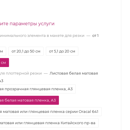
ите параметры услуги
инимального элемента в макете для резки
—
от 1
см
от 20,1 до 50 см
от 5,1 до 20 см
5 см
ля плоттерной резки
—
Листовая белая матовая
А3
ая прозрачная глянцевая пленка, А3
ая белая матовая пленка, А3
я матовая или глянцевая пленка серии Oracal 641
матовая или глянцевая пленка Китайского пр-ва