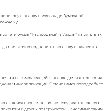
м виниловую пленку насквозь, до бумажной
сложному.
е вот эти буквы "Распродажа" и "Акция" на витринах
гда достаточно подцепить наклеечку и наклеить ее
ле печати на самоклеящейся пленке для изготовления
и одноцветных аппликаций. Остановимся поподробнее
оклеящейся пленке, позволяет создавать шедевры
 покрытий и других поверхностей. Наносимые таким