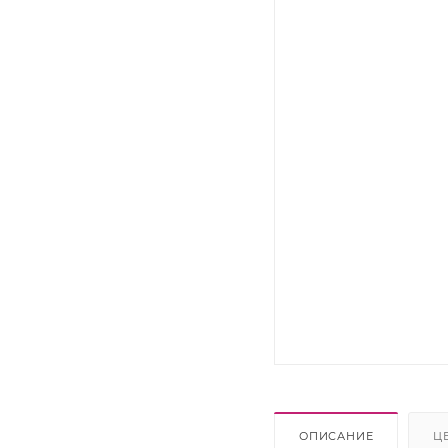
Kyocera
Lexmark
OKI
Panasonic
Pantum
Ricoh
Samsung
Sharp
Xerox
ОПИСАНИЕ
Ц