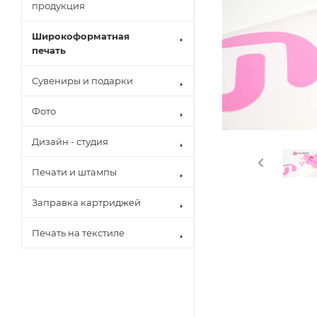
продукция
Широкоформатная
печать
Сувениры и подарки
Фото
Дизайн - студия
Печати и штампы
Заправка картриджей
Печать на текстиле
Brother
Canon
Epson
Hewlett Pack
Konica Minol