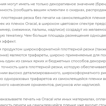
ия могут иметь не только декоративное значение (брен
ность (сообщать вашим клиентам о скидках, распродажах
лоттерная резка без печати на самоклеящейся пленке 
ек из пленок Oracal, в широком цветовом спектре пред
имер, снежинки, пальмы, надписи) создадут из желаем
ную тематику. Чем больше площадь размещения одноцве
 эффект.
продуктом широкоформатной плоттерной резки (также бе
нке) являются трафареты, широко применяемые для пок
нь один из самых ярких и бюджетных способов декори
я точность шага плоттерной резки, которую обеспечивае
ании высоко детализированного, широкоформатного ри
 одноразовых трафаретов из самоклеящейся пленки вы
жного нанесения орнаментов, рисунков или надписей.
заказываете печать на Oracal или иных материалах, опла
имость печати на самоклеящейся пленке уже входит стои