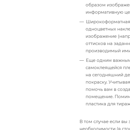
образом изображен
информативную цен
Широкоформатная п
одноцветных накле
изображение (напр
оттисков на задан
производимый ими
Еще одним важным 
самоклеящейся пле
на сегодняшний де
покраску. Учитыва
помочь вам в созд
помещение. Помимо
пластика для тира
В том случае если вы 
необходимости (в сто