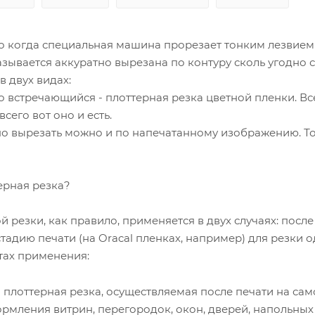
то когда специальная машина прорезает тонким лезвие
зывается аккуратно вырезана по контуру сколь угодно 
 двух видах:
то встречающийся - плоттерная резка цветной пленки. Вс
всего вот оно и есть.
тно вырезать можно и по напечатанному изображению. То
ерная резка?
й резки, как правило, применяется в двух случаях: пос
 стадию печати (на Oracal пленках, например) для резк
тах применения:
лоттерная резка, осуществляемая после печати на сам
рмления витрин, перегородок, окон, дверей, напольных