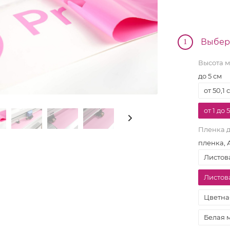
Выбер
1
Высота м
до 5 см
от 50,1 
от 1 до 
Пленка д
пленка, 
Листов
Листов
Трио
Моно
Цветна
Перекидные
ard
Домик
Белая 
ta
Карманные