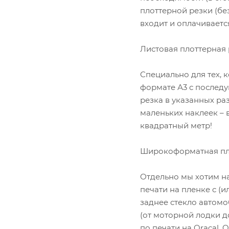
плоттерной резки (бе
входит и оплачиваетс
Листовая плоттерная 
Специально для тех, 
формате А3 с последу
резка в указанных ра
маленьких наклеек – 
квадратный метр!
Широкоформатная пло
Отдельно мы хотим н
печати на пленке с (
заднее стекло автомо
(от моторной лодки д
по печати на Oracal, 