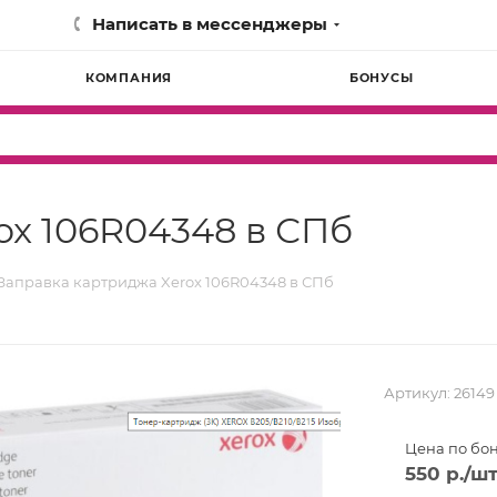
Написать в мессенджеры
КОМПАНИЯ
БОНУСЫ
ox 106R04348 в СПб
Заправка картриджа Xerox 106R04348 в СПб
Артикул:
26149
Цена по бо
550
р.
/ш