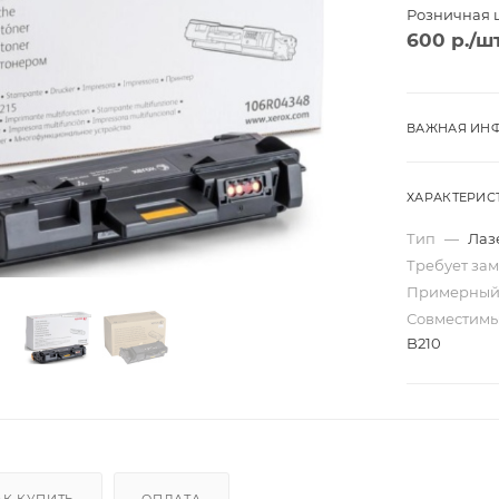
Розничная 
600
р.
/ш
ВАЖНАЯ ИНФ
ХАРАКТЕРИС
Тип
—
Лаз
Требует за
Примерный
Совместим
B210
Трио
Моно
ard
Перекидные
ta
Домик
Карманные
АК КУПИТЬ
ОПЛАТА