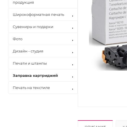
продукция
Широкоформатная печать
Сувениры и подарки
Фото
Дизайн - студия
Печати и штампы
Заправка картриджей
Печать на текстиле
Brother
Canon
Epson
Hewlett Pack
Konica Minol
Kyocera
ОПИСАНИЕ
К