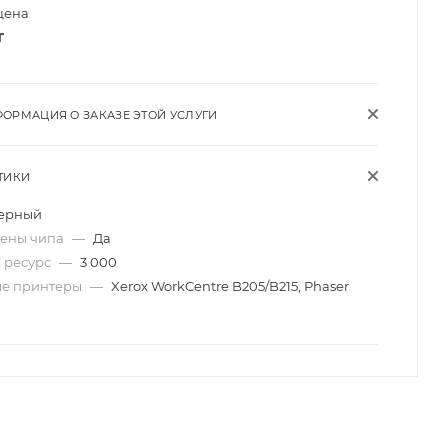
цена
т
ОРМАЦИЯ О ЗАКАЗЕ ЭТОЙ УСЛУГИ
ТИКИ
ерный
мены чипа
—
Да
 ресурс
—
3 000
ые принтеры
—
Xerox WorkCentre B205/B215, Phaser