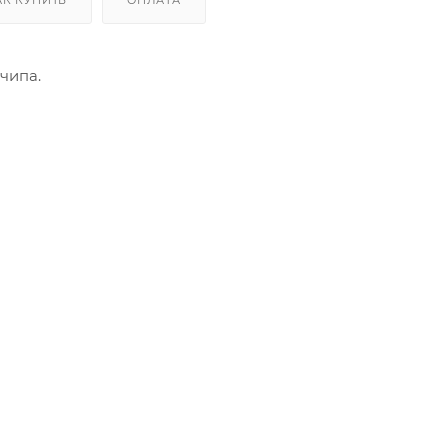
Производственные
чипа.