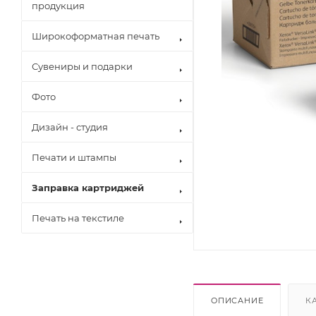
продукция
Широкоформатная печать
Сувениры и подарки
Фото
Дизайн - студия
Печати и штампы
Заправка картриджей
Печать на текстиле
Brother
Canon
Epson
Hewlett Pack
Konica Minol
ОПИСАНИЕ
К
Kyocera