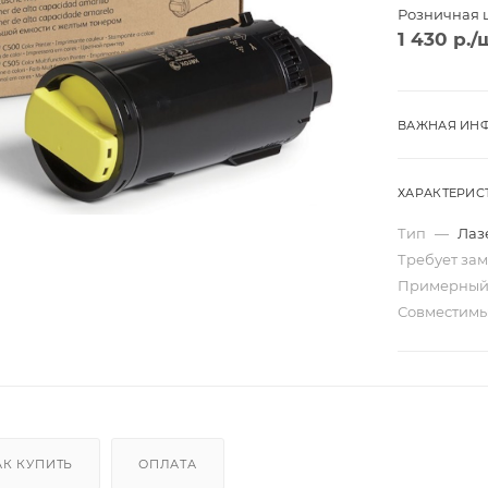
Розничная 
1 430
р.
/
ВАЖНАЯ ИНФ
ХАРАКТЕРИС
Тип
—
Лаз
Требует за
Примерный
Совместим
Трио
Моно
ard
Перекидные
ta
Домик
АК КУПИТЬ
ОПЛАТА
Карманные