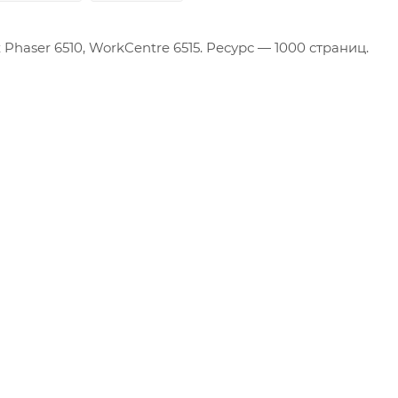
Производственные
Phaser 6510, WorkCentre 6515. Ресурс — 1000 страниц.