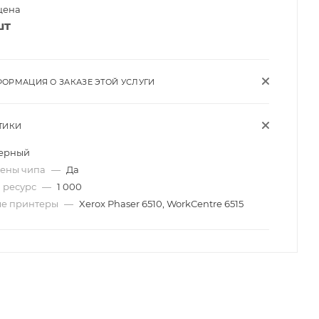
цена
шт
ОРМАЦИЯ О ЗАКАЗЕ ЭТОЙ УСЛУГИ
ТИКИ
ерный
мены чипа
—
Да
 ресурс
—
1 000
ые принтеры
—
Xerox Phaser 6510, WorkCentre 6515