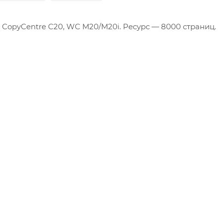
Производственные
x CopyCentre C20, WC M20/M20i. Ресурс — 8000 страниц.