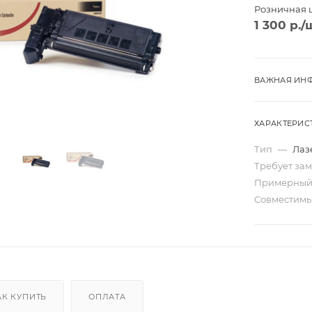
Розничная 
1 300
р.
/
ВАЖНАЯ ИНФ
ХАРАКТЕРИС
Тип
—
Лаз
Требует за
Примерный
Совместим
Трио
Моно
ard
Перекидные
ta
Домик
АК КУПИТЬ
ОПЛАТА
Карманные