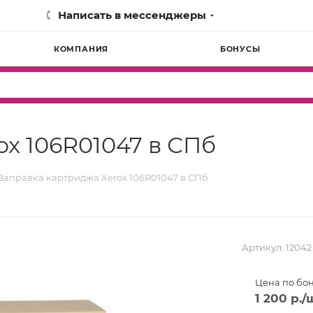
Написать в мессенджеры
КОМПАНИЯ
БОНУСЫ
ox 106R01047 в СПб
Заправка картриджа Xerox 106R01047 в СПб
Артикул:
12042
Цена по бо
1 200
р.
/