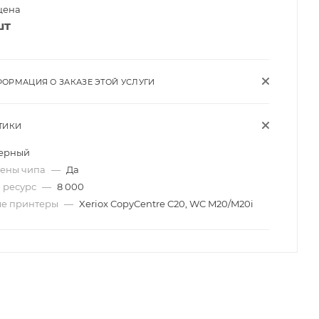
цена
шт
ОРМАЦИЯ О ЗАКАЗЕ ЭТОЙ УСЛУГИ
ТИКИ
ерный
мены чипа
—
Да
 ресурс
—
8 000
ые принтеры
—
Xeriox CopyCentre C20, WC M20/M20i