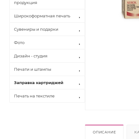
продукция
Широкоформатная печать
Сувениры и подарки
Фото
Дизайн - студия
Печати и штампы
Заправка картриджей
Печать на текстиле
Brother
Canon
Epson
Hewlett Pack
Konica Minol
ОПИСАНИЕ
К
Kyocera