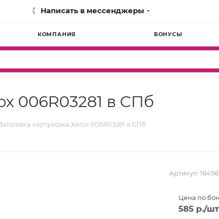
Написать в мессенджеры
КОМПАНИЯ
БОНУСЫ
ox 006R03281 в СПб
Заправка картриджа Xerox 006R03281 в СПб
Артикул:
18498
Цена по бо
585
р.
/шт