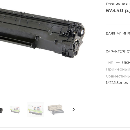
Розничная 
673.40
р.
ВАЖНАЯ ИНФ
ХАРАКТЕРИС
Тип
—
Лаз
Примерный
Совместим
M225 Series
Трио
Моно
ard
Перекидные
ta
Домик
Карманные