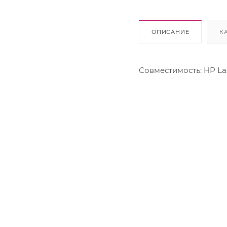
Lexmark
OKI
Panasonic
ОПИСАНИЕ
К
Pantum
Ricoh
Samsung
Совместимость: HP Las
Sharp
Xerox