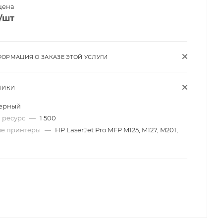
цена
/шт
ОРМАЦИЯ О ЗАКАЗЕ ЭТОЙ УСЛУГИ
ТИКИ
ерный
 ресурс
—
1 500
ые принтеры
—
HP LaserJet Pro MFP M125, M127, M201,