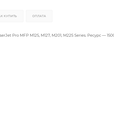
Производственные
АК КУПИТЬ
ОПЛАТА
erJet Pro MFP M125, M127, M201, M225 Series. Ресурс — 15