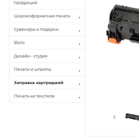
продукция
Широкоформатная печать
Сувениры и подарки
Фото
Дизайн - студия
Печати и штампы
Заправка картриджей
Печать на текстиле
Brother
Canon
Epson
Hewlett Pack
Konica Minol
Kyocera