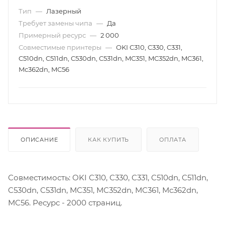
Тип
—
Лазерный
Требует замены чипа
—
Да
Примерный ресурс
—
2 000
Совместимые принтеры
—
OKI C310, C330, C331,
C510dn, C511dn, C530dn, C531dn, MC351, MC352dn, MC361,
Mc362dn, MC56
ОПИСАНИЕ
КАК КУПИТЬ
ОПЛАТА
Совместимость: OKI C310, C330, C331, C510dn, C511dn,
C530dn, C531dn, MC351, MC352dn, MC361, Mc362dn,
MC56. Ресурс - 2000 страниц.