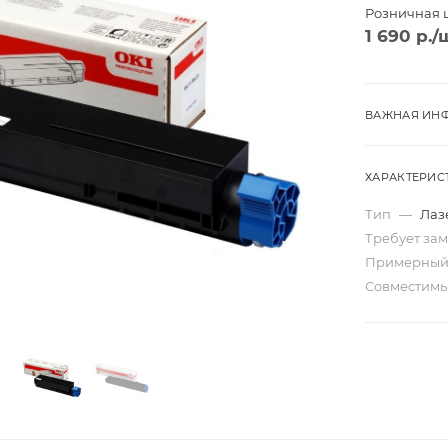
Розничная 
1 690
р.
/
ВАЖНАЯ ИНФ
ХАРАКТЕРИС
Тип
—
Лаз
Требует за
Примерный
Совместим
Трио
Моно
ard
Перекидные
ta
Домик
Карманные