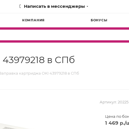
Написать в мессенджеры
КОМПАНИЯ
БОНУСЫ
 43979218 в СПб
Заправка картриджа OKI 43979218 в СПб
Артикул:
20225
Цена по бо
1 469
р.
/