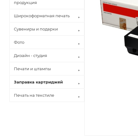
продукция
Широкоформатная печать
Сувениры и подарки
Фото
Дизайн - студия
Печати и штампы
Заправка картриджей
Печать на текстиле
Brother
Canon
Epson
Hewlett Pack
Konica Minol
Kyocera