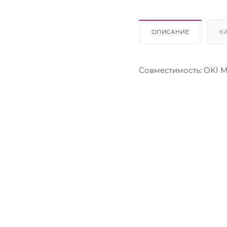
Lexmark
OKI
Panasonic
ОПИСАНИЕ
К
Pantum
Ricoh
Samsung
Совместимость: OKI MB
Sharp
Xerox