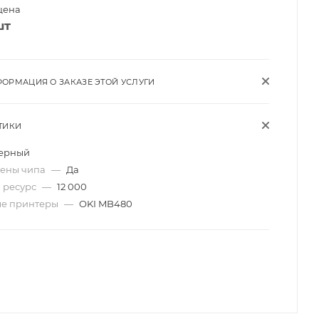
цена
шт
ОРМАЦИЯ О ЗАКАЗЕ ЭТОЙ УСЛУГИ
ТИКИ
ерный
мены чипа
—
Да
 ресурс
—
12 000
ые принтеры
—
OKI MB480