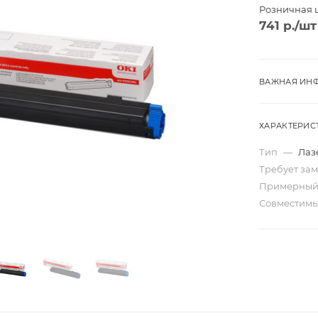
Розничная 
741
р.
/шт
ВАЖНАЯ ИНФ
ХАРАКТЕРИС
Тип
—
Лаз
Требует за
Примерный
Совместим
Трио
Моно
ard
Перекидные
ta
Домик
Карманные