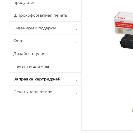
продукция
Широкоформатная печать
Сувениры и подарки
Фото
Дизайн - студия
Печати и штампы
Заправка картриджей
Печать на текстиле
Brother
Canon
Epson
Hewlett Pack
Konica Minol
Kyocera