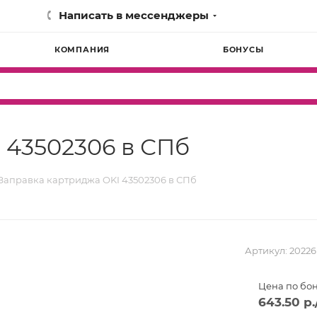
Написать в мессенджеры
КОМПАНИЯ
БОНУСЫ
 43502306 в СПб
Заправка картриджа OKI 43502306 в СПб
Артикул:
20226
Цена по бо
643.50
р.