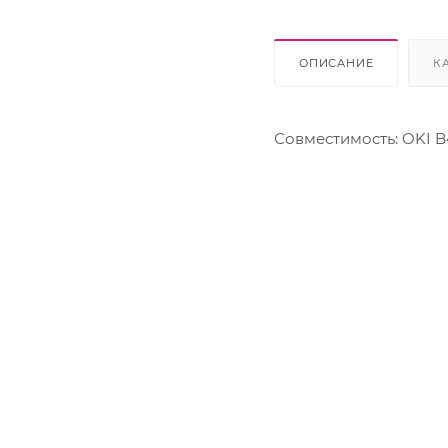
Lexmark
OKI
Panasonic
ОПИСАНИЕ
К
Pantum
Ricoh
Samsung
Совместимость: OKI B4
Sharp
Xerox