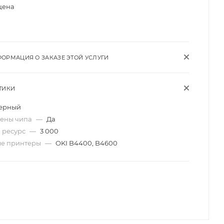
цена
ОРМАЦИЯ О ЗАКАЗЕ ЭТОЙ УСЛУГИ
ТИКИ
ерный
мены чипа
—
Да
 ресурс
—
3 000
ые принтеры
—
OKI B4400, B4600