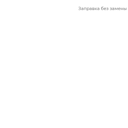
Lexmark
Заправка без замены 
OKI
Panasonic
Pantum
Ricoh
Samsung
Sharp
Xerox