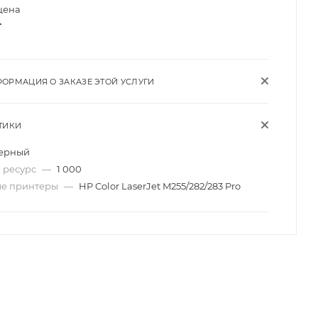
цена
т
ОРМАЦИЯ О ЗАКАЗЕ ЭТОЙ УСЛУГИ
ТИКИ
ерный
 ресурс
—
1 000
ые принтеры
—
HP Color LaserJet M255/282/283 Pro