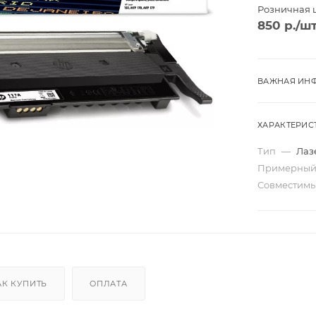
Розничная 
850
р.
/ш
ВАЖНАЯ ИНФ
ХАРАКТЕРИС
Тип
—
Лаз
Примерный
Совместим
Трио
Моно
ard
Перекидные
АК КУПИТЬ
ОПЛАТА
ta
Домик
Карманные