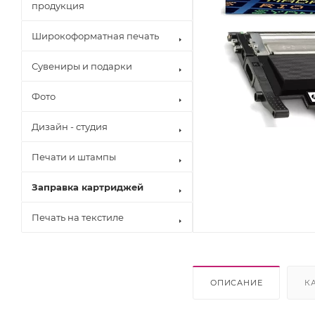
продукция
Широкоформатная печать
Сувениры и подарки
Фото
Дизайн - студия
Печати и штампы
Заправка картриджей
Печать на текстиле
Brother
Canon
Epson
Hewlett Pack
ОПИСАНИЕ
К
Konica Minol
Kyocera