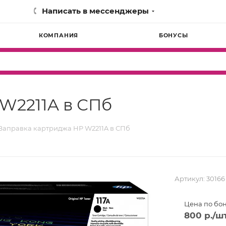
Написать в мессенджеры
КОМПАНИЯ
БОНУСЫ
W2211A в СПб
Заправка картриджа HP W2211A в СПб
Артикул:
30166
Цена по бо
800
р.
/ш