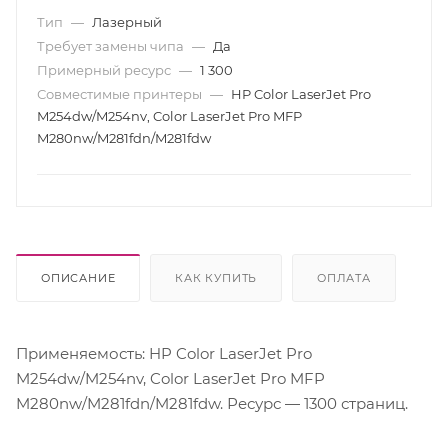
Тип
—
Лазерный
Требует замены чипа
—
Да
Примерный ресурс
—
1 300
Совместимые принтеры
—
HP Color LaserJet Pro
M254dw/M254nv, Color LaserJet Pro MFP
M280nw/M281fdn/M281fdw
ОПИСАНИЕ
КАК КУПИТЬ
ОПЛАТА
Применяемость: HP Color LaserJet Pro
M254dw/M254nv, Color LaserJet Pro MFP
M280nw/M281fdn/M281fdw. Ресурс — 1300 страниц.