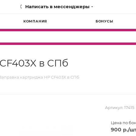
Написать в мессенджеры
КОМПАНИЯ
БОНУСЫ
CF403X в СПб
Заправка картриджа HP CF403X в СПб
Артикул:
17415
Цена по бо
900
р.
/ш