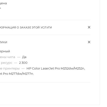
цена
т
ОРМАЦИЯ О ЗАКАЗЕ ЭТОЙ УСЛУГИ
ТИКИ
ерный
мены чипа
—
Да
 ресурс
—
2 300
ые принтеры
—
HP Color LaserJet Pro M252dw/M252n,
Jet Pro M277dw/M277n.