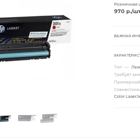
Розничная 
970
р.
/ш
ВАЖНАЯ ИНФ
ХАРАКТЕРИС
Тип
—
Лаз
Требует за
Примерный
Совместим
Color Laser
Трио
Моно
ard
Перекидные
ta
Домик
Карманные