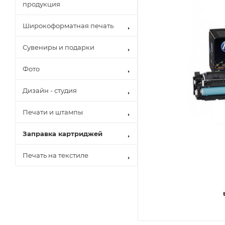
продукция
Широкоформатная печать
Сувениры и подарки
Фото
Дизайн - студия
Печати и штампы
Заправка картриджей
Печать на текстиле
Brother
Canon
Epson
Hewlett Pack
Konica Minol
Kyocera