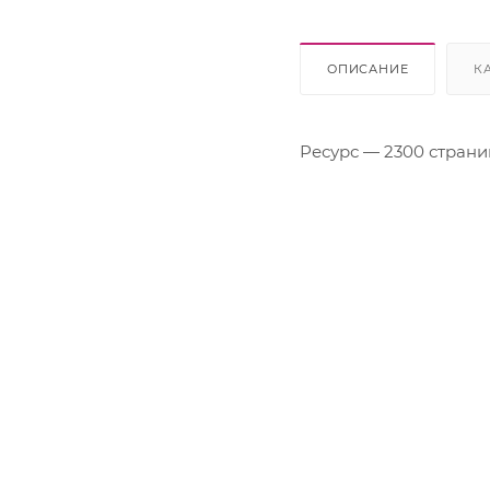
Lexmark
OKI
Panasonic
ОПИСАНИЕ
К
Pantum
Ricoh
Samsung
Ресурс — 2300 страниц
Sharp
Xerox