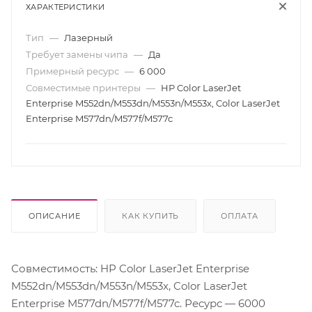
ХАРАКТЕРИСТИКИ
Тип
—
Лазерный
Требует замены чипа
—
Да
Примерный ресурс
—
6 000
Совместимые принтеры
—
HP Color LaserJet
Enterprise M552dn/M553dn/M553n/M553x, Color LaserJet
Enterprise M577dn/M577f/M577c
ОПИСАНИЕ
КАК КУПИТЬ
ОПЛАТА
Совместимость: HP Color LaserJet Enterprise
M552dn/M553dn/M553n/M553x, Color LaserJet
Enterprise M577dn/M577f/M577c. Ресурс — 6000