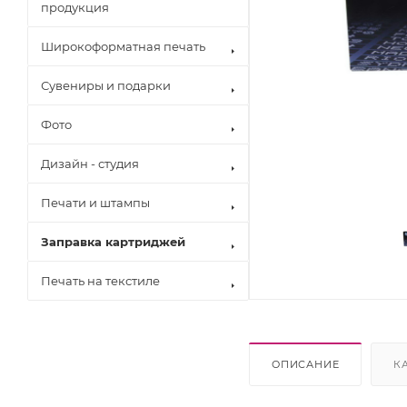
продукция
Широкоформатная печать
Сувениры и подарки
Фото
Дизайн - студия
Печати и штампы
Заправка картриджей
Печать на текстиле
Brother
Canon
Epson
Hewlett Pack
ОПИСАНИЕ
К
Konica Minol
Kyocera