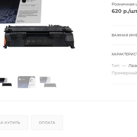
Розничная 
620
р.
/ш
ВАЖНАЯ ИНФ
ХАРАКТЕРИС
Тип
—
Лаз
Примерный
Трио
Моно
ard
Перекидные
АК КУПИТЬ
ОПЛАТА
ta
Домик
Карманные