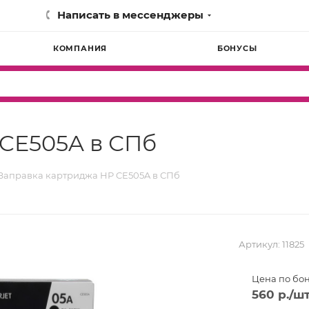
Написать в мессенджеры
КОМПАНИЯ
БОНУСЫ
CE505A в СПб
Заправка картриджа HP CE505A в СПб
Артикул:
11825
Цена по бо
560
р.
/ш