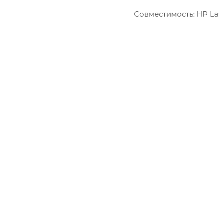
Lexmark
Совместимость: HP Las
OKI
Panasonic
Pantum
Ricoh
Samsung
Sharp
Xerox