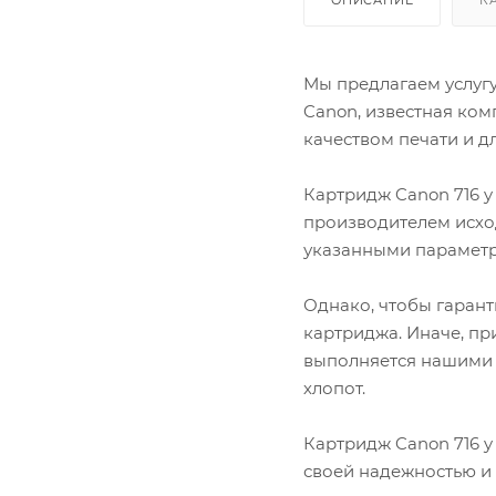
Lexmark
OKI
Panasonic
Мы предлагаем услугу
Pantum
Canon, известная ком
Ricoh
качеством печати и 
Samsung
Sharp
Xerox
Картридж Canon 716 y
производителем исход
указанными параметра
Однако, чтобы гаран
картриджа. Иначе, пр
выполняется нашими 
хлопот.
Картридж Canon 716 y
своей надежностью и 