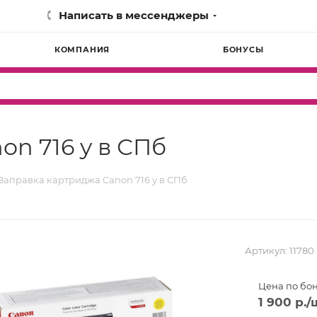
Написать в мессенджеры
КОМПАНИЯ
БОНУСЫ
n 716 y в СПб
Заправка картриджа Canon 716 y в СПб
Артикул:
11780
Цена по бо
1 900
р.
/