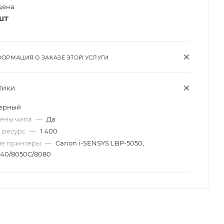
цена
шт
ОРМАЦИЯ О ЗАКАЗЕ ЭТОЙ УСЛУГИ
ТИКИ
ерный
мены чипа
—
Да
 ресурс
—
1 400
ые принтеры
—
Canon i-SENSYS LBP-5050,
40/8050C/8080