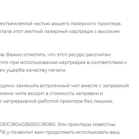
 неотъемлемой частью вашего лазерного принтера.
отала этот желтый лазерный картридж с высоким
. Важно отметить, что этот ресурс рассчитан
 что при использовании картриджа в соответствии с
з ущерба качеству печати.
одимо заменить встроенный чип вместе с заправкой
амена чипа входит в стоимость заправки и
я непрерывной работой принтера без лишних
8030C/8040/8050C/8080. Эти принтеры известны
16 y позволит вам продолжать использовать ваш