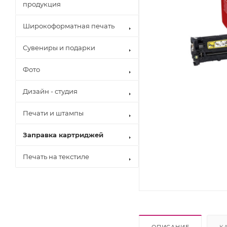
продукция
Широкоформатная печать
Сувениры и подарки
Фото
Дизайн - студия
Печати и штампы
Заправка картриджей
Печать на текстиле
Brother
Canon
Epson
Hewlett Pack
Konica Minol
Kyocera
ОПИСАНИЕ
К