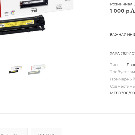
Розничная 
1 000
р.
/
ВАЖНАЯ ИНФ
ХАРАКТЕРИС
Тип
—
Лаз
Требует за
Примерный
Совместим
MF8030C/80
Трио
Моно
ard
Перекидные
ta
Домик
Карманные
АК КУПИТЬ
ОПЛАТА