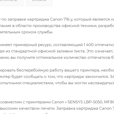
Производственные
 по заправке картриджа Canon 716 y, который является
пания в области производства офисной техники, разраб
длительным сроком службы.
 имеет примерный ресурс, составляющий 1 400 отпечатков
я из стандартной офисной заливки листа. Это означает,
ми, вы получите оптимальное количество отпечатков бе
тировать бесперебойную работу вашего принтера, необх
интер будет сообщать о том, что картридж закончился. З
опытными специалистами, чтобы вы могли наслаждатьс
 совместим с принтерами Canon i-SENSYS LBP-5050, MF
высоким качеством печати. Заправка картриджа Canon 7