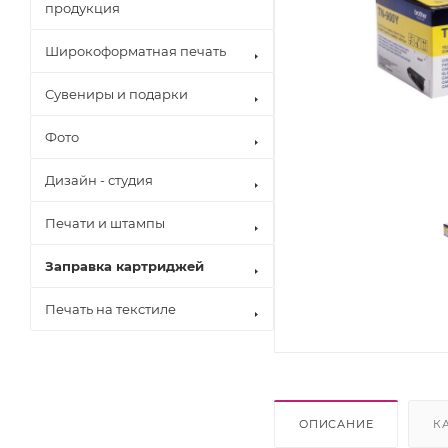
продукция
Широкоформатная печать
Сувениры и подарки
Фото
Дизайн - студия
Печати и штампы
Заправка картриджей
Печать на текстиле
Brother
Canon
Epson
Hewlett Pack
Konica Minol
ОПИСАНИЕ
К
Kyocera