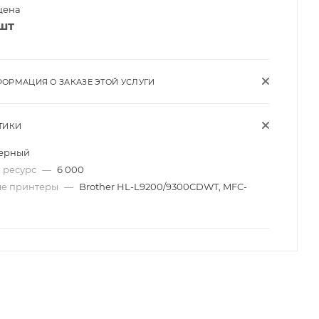
цена
шт
ОРМАЦИЯ О ЗАКАЗЕ ЭТОЙ УСЛУГИ
ТИКИ
ерный
 ресурс
—
6 000
ые принтеры
—
Brother HL-L9200/9300CDWT, MFC-