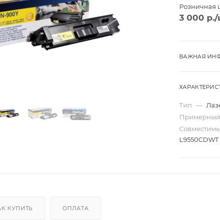
Розничная 
3 000
р.
/
ВАЖНАЯ ИНФ
ХАРАКТЕРИС
Тип
—
Лаз
Примерный
Совместим
L9550CDWT
Трио
Моно
ard
Перекидные
ta
Домик
АК КУПИТЬ
ОПЛАТА
Карманные