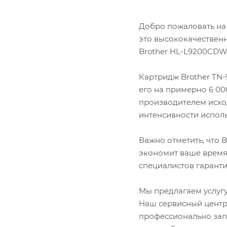
Lexmark
OKI
Добро пожаловать на 
Panasonic
это высококачествен
Pantum
Brother HL-L9200CD
Ricoh
Samsung
Sharp
Картридж Brother TN-
Xerox
его на примерно 6 000
производителем исход
интенсивности испол
Важно отметить, что 
экономит ваше время
специалистов гаранти
Мы предлагаем услугу
Наш сервисный центр
профессионально зап