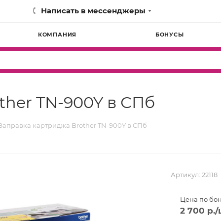
Написать в мессенджеры
КОМПАНИЯ
БОНУСЫ
ther TN-900Y в СПб
Заправка картриджа Brother TN-900Y в СПб
Артикул:
22118
Цена по бо
2 700
р.
/