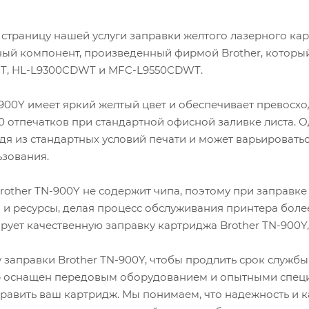
Производственные
страницу нашей услуги заправки желтого лазерного карт
ный компонент, произведенный фирмой Brother, которы
WT, HL-L9300CDWT и MFC-L9550CDWT.
900Y имеет яркий желтый цвет и обеспечивает превосхо
 отпечатков при стандартной офисной заливке листа. Одн
я из стандартных условий печати и может варьироватьс
ьзования.
Brother TN-900Y не содержит чипа, поэтому при заправке
 и ресурсы, делая процесс обслуживания принтера бол
рует качественную заправку картриджа Brother TN-900Y
 заправки Brother TN-900Y, чтобы продлить срок служб
 оснащен передовым оборудованием и опытными специ
равить ваш картридж. Мы понимаем, что надежность и 