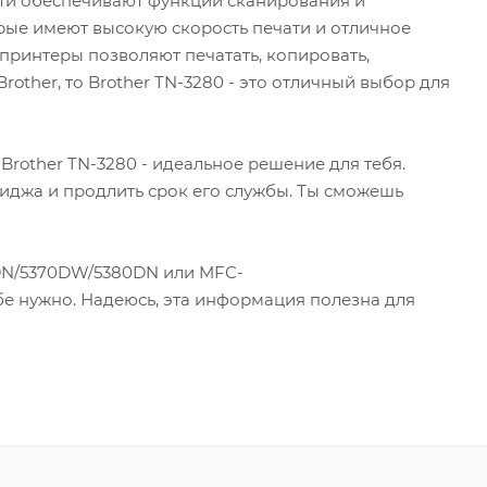
ти обеспечивают функции сканирования и
рые имеют высокую скорость печати и отличное
ринтеры позволяют печатать, копировать,
rother, то Brother TN-3280 - это отличный выбор для
rother TN-3280 - идеальное решение для тебя.
иджа и продлить срок его службы. Ты сможешь
0DN/5370DW/5380DN или MFC-
бе нужно. Надеюсь, эта информация полезна для