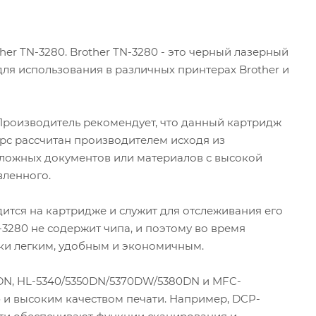
er TN-3280. Brother TN-3280 - это черный лазерный
ля использования в различных принтерах Brother и
. Производитель рекомендует, что данный картридж
урс рассчитан производителем исходя из
 сложных документов или материалов с высокой
вленного.
дится на картридже и служит для отслеживания его
-3280 не содержит чипа, и поэтому во время
вки легким, удобным и экономичным.
5DN, HL-5340/5350DN/5370DW/5380DN и MFC-
и высоким качеством печати. Например, DCP-