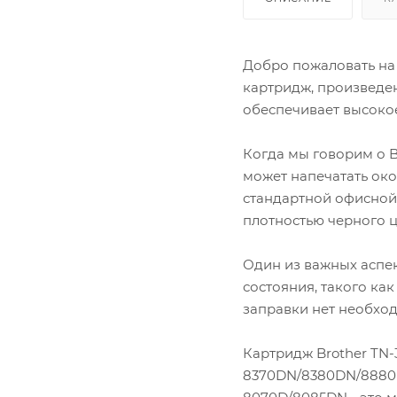
Lexmark
OKI
Panasonic
Добро пожаловать на 
Pantum
картридж, произведен
Ricoh
обеспечивает высокое
Samsung
Sharp
Xerox
Когда мы говорим о B
может напечатать око
стандартной офисной 
плотностью черного ц
Один из важных аспек
состояния, такого ка
заправки нет необход
Картридж Brother TN-
8370DN/8380DN/8880D