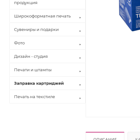
продукция
Широкоформатная печать
Сувениры и подарки
Фото
Дизайн - студия
Печати и штампы
Заправка картриджей
Печать на текстиле
Brother
Canon
Epson
Hewlett Pack
Konica Minol
Kyocera
ОПИСАНИЕ
К