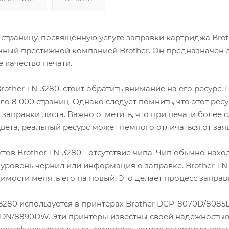
Производственные
страницу, посвященную услуге заправки картриджа Broth
ный престижной компанией Brother. Он предназначен д
 качество печати.
rother TN-3280, стоит обратить внимание на его ресурс
ло 8 000 страниц. Однако следует помнить, что этот рес
заправки листа. Важно отметить, что при печати более
вета, реальный ресурс может немного отличаться от зая
тов Brother TN-3280 - отсутствие чипа. Чип обычно нахо
к уровень чернил или информация о заправке. Brother TN
имости менять его на новый. Это делает процесс запра
3280 используется в принтерах Brother DCP-8070D/808
N/8890DW. Эти принтеры известны своей надежностью 