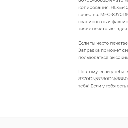
8070D/8085DN - это 
копирования. HL-5340
качество. MFC-8370D
сканировать и факсиро
твоих печатных задач.
Если ты часто печата
Заправка поможет сэ
пользоваться высоким
Поэтому, если у тебя
8370DN/8380DN/8880DN
тебя! Если у тебя ест