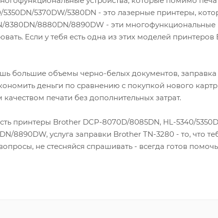
многофункциональные устройства, которые помимо печа
/5350DN/5370DW/5380DN - это лазерные принтеры, кото
N/8380DN/8880DN/8890DW - эти многофункциональные п
вать. Если у тебя есть одна из этих моделей принтеров B
ешь большие объемы черно-белых документов, заправка B
кономить деньги по сравнению с покупкой нового картр
 качеством печати без дополнительных затрат.
 есть принтеры Brother DCP-8070D/8085DN, HL-5340/535
/8890DW, услуга заправки Brother TN-3280 - то, что те
ь вопросы, не стесняйся спрашивать - всегда готов помочь