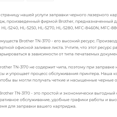
Производственные
страницу нашей услуги заправки черного лазерного картр
дж, произведенный фирмой Brother, предназначенный дл
 HL-5240, HL-5250, HL-5270, HL-5280, MFC-8460N, MFC-
муществ Brother TN-3170 - его высокий ресурс. Произво
артной офисной заливке листа. Учтите, что этот ресурс
арьироваться в зависимости от типа печатаемых докуме
Brother TN-3170 не содержит чипа, поэтому при заправке
сы и упрощает процесс обслуживания принтера. Наша к
чтобы вы могли получать четкие и насыщенные черные о
rother TN-3170 - это простой и экономически выгодный
ративное обслуживание, удобные графики работы и высок
емя для заправки вашего картриджа.