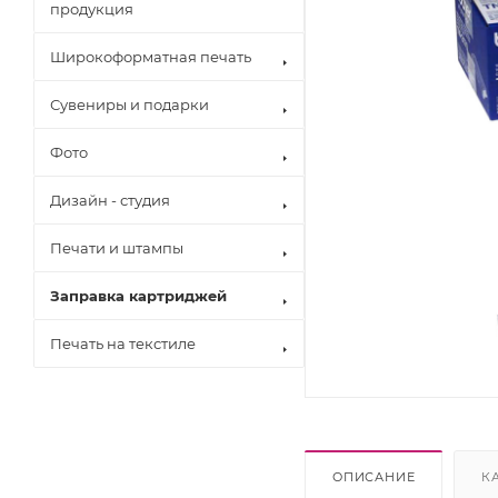
продукция
Широкоформатная печать
Сувениры и подарки
Фото
Дизайн - студия
Печати и штампы
Заправка картриджей
Печать на текстиле
Brother
Canon
Epson
Hewlett Pack
Konica Minol
ОПИСАНИЕ
К
Kyocera