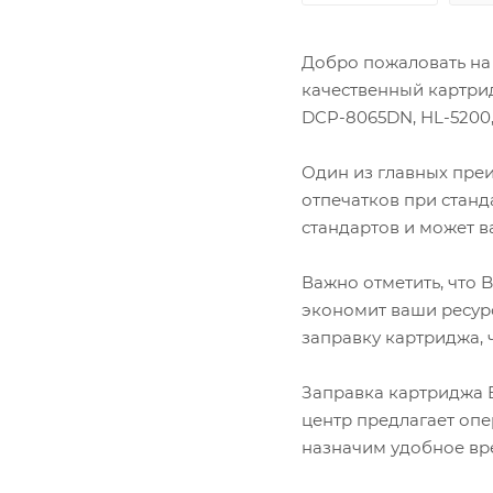
Lexmark
OKI
Добро пожаловать на 
Panasonic
качественный картри
Pantum
Ricoh
DCP-8065DN, HL-5200,
Samsung
Sharp
Один из главных преи
Xerox
отпечатков при станд
стандартов и может в
Важно отметить, что 
экономит ваши ресур
заправку картриджа, 
Заправка картриджа B
центр предлагает опе
назначим удобное вр