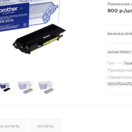
Розничная 
800
р.
/ш
ВАЖНАЯ ИНФ
ХАРАКТЕРИС
Тип
—
Лаз
Примерный
Совместим
5200/5240/
Трио
Моно
ard
Перекидные
ta
Домик
АК КУПИТЬ
ОПЛАТА
Карманные