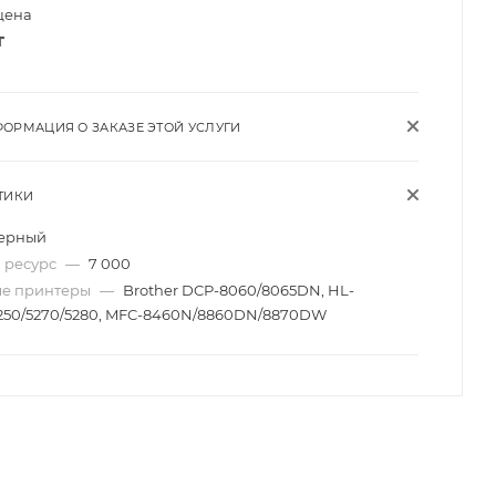
цена
т
ОРМАЦИЯ О ЗАКАЗЕ ЭТОЙ УСЛУГИ
ТИКИ
ерный
 ресурс
—
7 000
ые принтеры
—
Brother DCP-8060/8065DN, HL-
5250/5270/5280, MFC-8460N/8860DN/8870DW