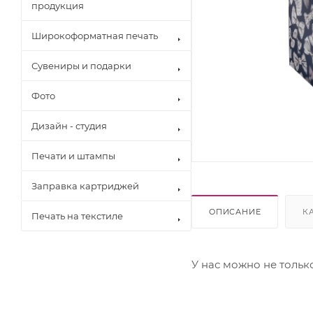
продукция
Широкоформатная печать
Сувениры и подарки
Фото
Дизайн - студия
Печати и штампы
Заправка картриджей
ОПИСАНИЕ
К
Печать на текстиле
Brother
Canon
Epson
У нас можно не тольк
Hewlett Pack
Konica Minol
Kyocera