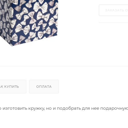
ЗАКАЗАТЬ 
АК КУПИТЬ
ОПЛАТА
Трио
Моно
о изготовить кружку, но и подобрать для нее подарочн
ard
Перекидные
ta
Домик
Карманные