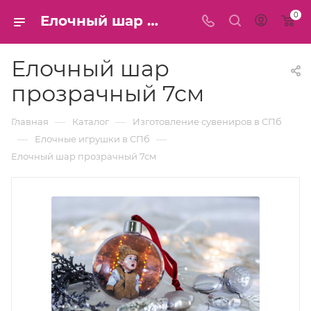
0
Елочный шар прозрачный 7см купить в СПб
Елочный шар
прозрачный 7см
—
—
Главная
Каталог
Изготовление сувениров в СПб
—
—
Елочные игрушки в СПб
Елочный шар прозрачный 7см