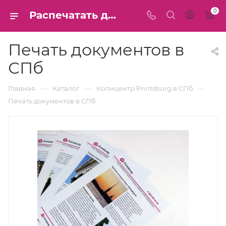
0
Распечатать документы в СПб: Цветная и черно-белая печать
Печать документов в
СПб
—
—
—
Главная
Каталог
Копицентр Printsburg в СПб
Печать документов в СПб