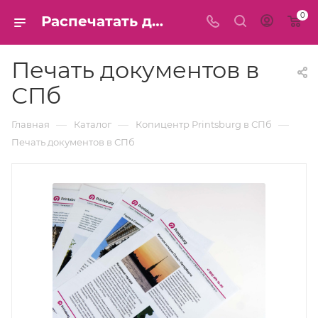
0
Распечатать документы в СПб: Цветная и черно-белая печать
Печать документов в
СПб
—
—
—
Главная
Каталог
Копицентр Printsburg в СПб
Печать документов в СПб