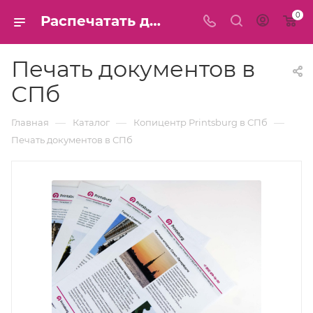
0
Распечатать документы в СПб: Цветная и черно-белая печать
Печать документов в
СПб
—
—
—
Главная
Каталог
Копицентр Printsburg в СПб
Печать документов в СПб