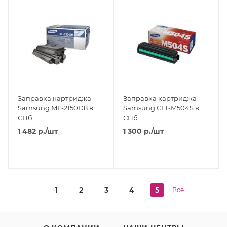
Заправка картриджа
Заправка картриджа
Samsung ML-2150D8 в
Samsung CLT-M504S в
СПб
СПб
1 482
р.
/шт
1 300
р.
/шт
1
2
3
4
5
Все