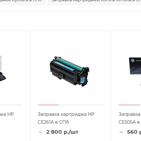
джа HP
Заправка картриджа HP
Заправка
CE261A в СПб
CE505A в
2 800
р.
/шт
560
р