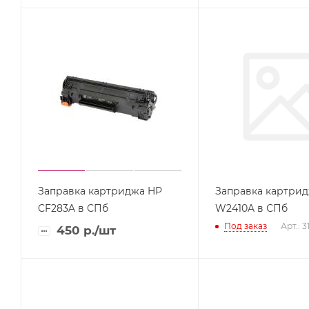
Заправка картриджа HP
Заправка картри
CF283A в СПб
W2410A в СПб
Под заказ
Арт.: 3
450
р.
/шт