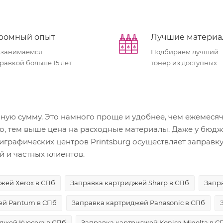
ромный опыт
Лучшие матери
 занимаемся
Подбираем лучший
равкой больше 15 лет
тонер из доступных
ную сумму. Это намного проще и удобнее, чем ежемеся
о, тем выше цена на расходные материалы. Даже у бюд
лиграфических центров Printsburg осуществляет заправ
 и частных клиентов.
жей Xerox в СПб
Заправка картриджей Sharp в СПб
Запр
ей Pantum в СПб
Заправка картриджей Panasonic в СПб
джей Kyocera в СПб
Заправка картриджей Konica Minolta в С