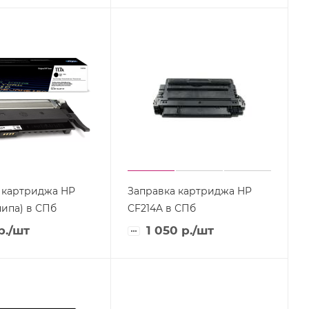
 картриджа HP
Заправка картриджа HP
117A (без чипа) в СПб
CF214A в СПб
р.
/шт
1 050
р.
/шт