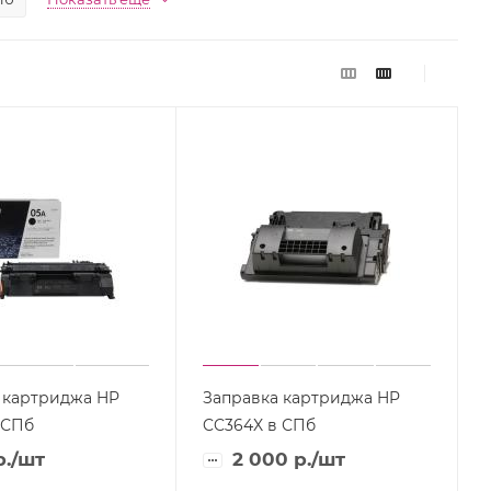
 картриджа HP
Заправка картриджа HP
 СПб
CC364X в СПб
.
/шт
2 000
р.
/шт