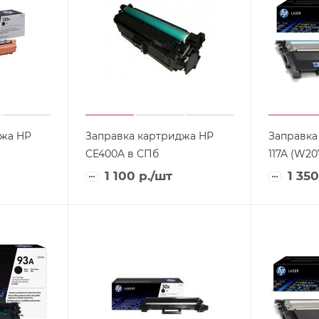
джа HP
Заправка картриджа HP
Заправка
CE400A в СПб
117A (W20
1 100
р.
/шт
1 350