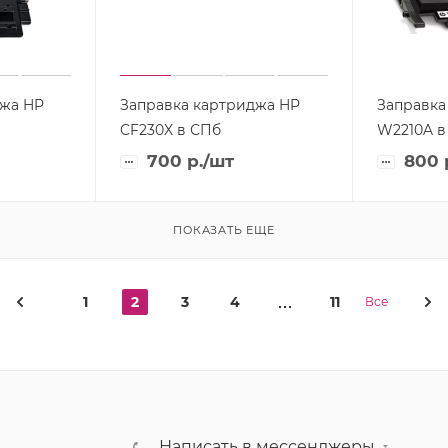
джа HP
Заправка картриджа HP
Заправка
CF230X в СПб
W2210A в
700
р.
/шт
800
ПОКАЗАТЬ ЕЩЕ
1
2
3
4
11
Все
Написать в мессенджеры