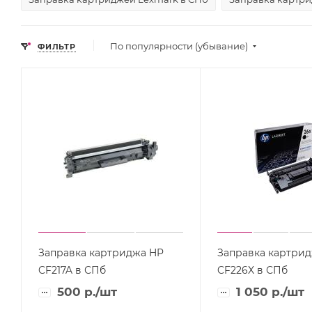
По популярности (убывание)
ФИЛЬТР
Заправка картриджа HP
Заправка картри
CF217A в СПб
CF226X в СПб
500
р.
/шт
1 050
р.
/шт