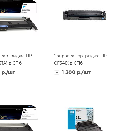
 картриджа HP
Заправка картриджа HP
71A) в СПб
CF541Х в СПб
р.
/шт
1 200
р.
/шт