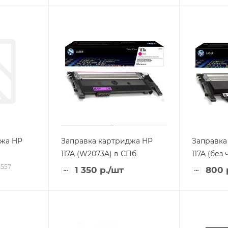
джа HP
Заправка картриджа HP
Заправка
117A (W2073A) в СПб
1557
1 350
р.
/шт
800