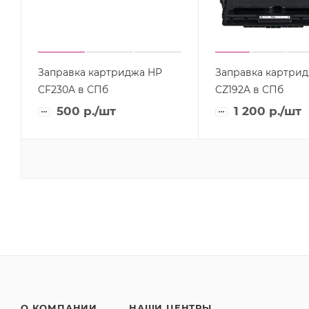
Заправка картриджа HP
Заправка картри
CF230A в СПб
CZ192A в СПб
500
р.
/шт
1 200
р.
/шт
О КОМПАНИИ
НАШИ ЦЕНТРЫ