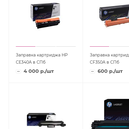
Заправка картриджа HP
Заправка картри
CE340A в СПб
CF350A в СПб
4 000
р.
/шт
600
р.
/шт